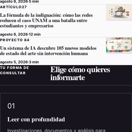
agosto 6, 2026
·
5 min
ARTÍCULO27
La fórmula de la indignación: cómo las redes
reducen el caso UNAM a una batalla entre
estudiantes y empresarios
agosto 6, 2026
·
12 min
PROYECTO 84
Un sistema de IA descubre 105 nuevos modelos
de estado del arte sin intervención humana
agosto 5, 2026
·
3 min
Elige cómo quieres
TU FORMA DE
CONSULTAR
informarte
01
Leer con profundidad
Investigaciones, documentos y análisis para