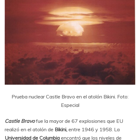
Prueba nuclear Castle Bravo en el atolón Bikini. Foto:
Especial
Castle Bravo
fue la mayor de 67 explosiones que EU
realizó en el atolón de
Bikini,
entre 1946 y 1958. La
Universidad de Columbia
encontró que los niveles de