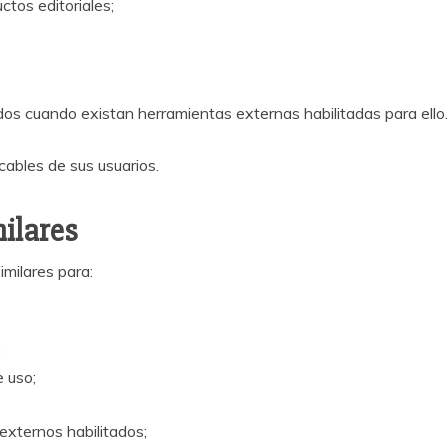
ctos editoriales;
dos cuando existan herramientas externas habilitadas para ello.
ables de sus usuarios.
milares
imilares para:
;
e uso;
externos habilitados;