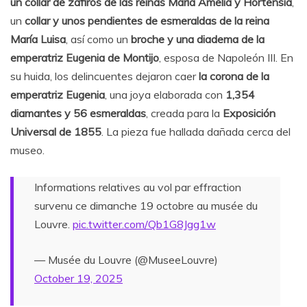
un collar de zafiros de las reinas María Amelia y Hortensia
,
un
collar y unos pendientes de esmeraldas de la reina
María Luisa
, así como un
broche y una diadema de la
emperatriz Eugenia de Montijo
, esposa de Napoleón III. En
su huida, los delincuentes dejaron caer
la corona de la
emperatriz Eugenia
, una joya elaborada con
1,354
diamantes y 56 esmeraldas
, creada para la
Exposición
Universal de 1855
. La pieza fue hallada dañada cerca del
museo.
Informations relatives au vol par effraction
survenu ce dimanche 19 octobre au musée du
Louvre.
pic.twitter.com/Qb1G8Jgg1w
— Musée du Louvre (@MuseeLouvre)
October 19, 2025